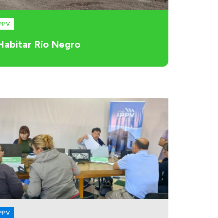
PPV
Habitar Río Negro
PPV