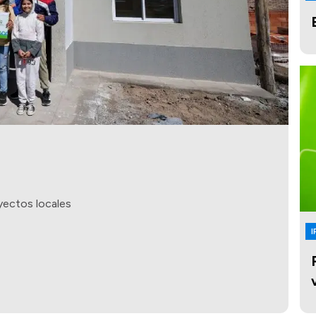
yectos locales
I