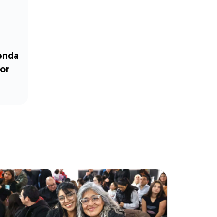
ienda
or