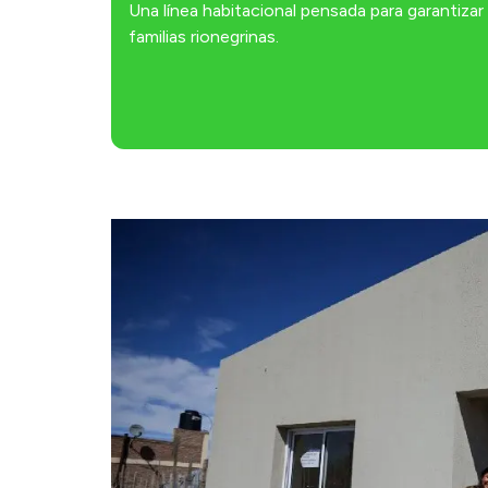
Una línea habitacional pensada para garantiza
familias rionegrinas.