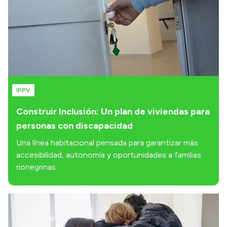
IPPV
Construir Inclusión: Un plan de viviendas para
personas con discapacidad
Una línea habitacional pensada para garantizar más
accesibilidad, autonomía y oportunidades a familias
rionegrinas.