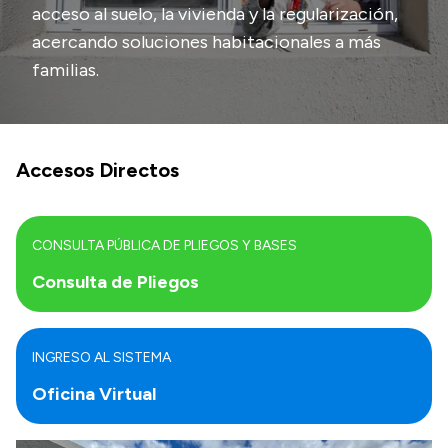
acceso al suelo, la vivienda y la regularización,
Transparencia
acercando soluciones habitacionales a más
familias.
Presupuesto
Boletín Oficial
Compras y licitaciones
Accesos Directos
Consulta de expedientes
Consulta de pago a proveedores
Convocatorias
CONSULTA PÚBLICA DE PLIEGOS Y BASES
Intranet
Consulta de Pliegos
Login
INGRESO AL SISTEMA
Oficina Virtual