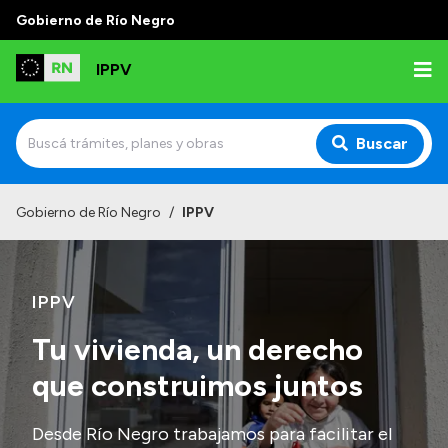
Gobierno de Río Negro
IPPV
Buscar
Inicio
Gobierno de Río Negro
/
IPPV
Institucional
¿Qué es el IPPV?
IPPV
Delegaciones
Tu vivienda, un derecho
Autoridades
que construimos juntos
Normativas
Desde Río Negro trabajamos para facilitar el