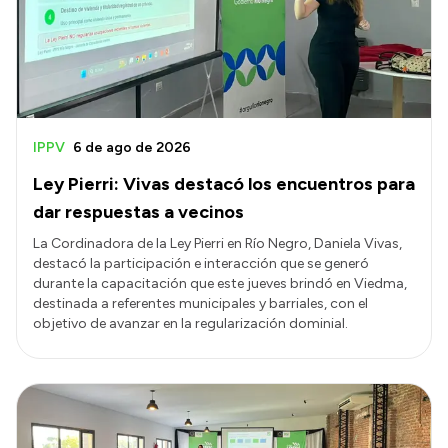
Transparencia
Presupuesto
Boletín Oficial
Compras y licitaciones
IPPV
6 de ago de 2026
Consulta de expedientes
Ley Pierri: Vivas destacó los encuentros para
Consulta de pago a proveedores
dar respuestas a vecinos
Convocatorias
La Cordinadora de la Ley Pierri en Río Negro, Daniela Vivas,
destacó la participación e interacción que se generó
Intranet
durante la capacitación que este jueves brindó en Viedma,
Login
destinada a referentes municipales y barriales, con el
objetivo de avanzar en la regularización dominial.