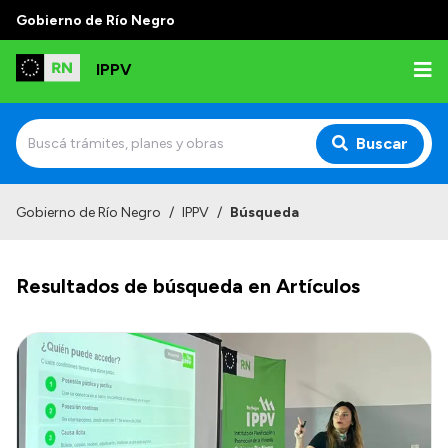
Gobierno de Río Negro
IPPV
Buscar
Inicio
Gobierno de Río Negro
/
IPPV
/
Búsqueda
Institucional
Resultados de búsqueda en Artículos
¿Qué es el IPPV?
Delegaciones
Autoridades
Normativas