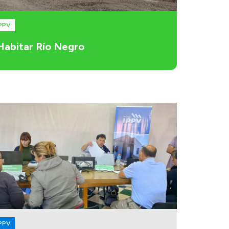
PPV
Habitar Río Negro
PPV