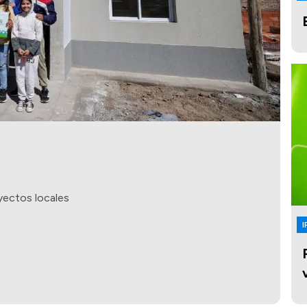
yectos locales
I