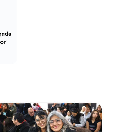
ienda
or