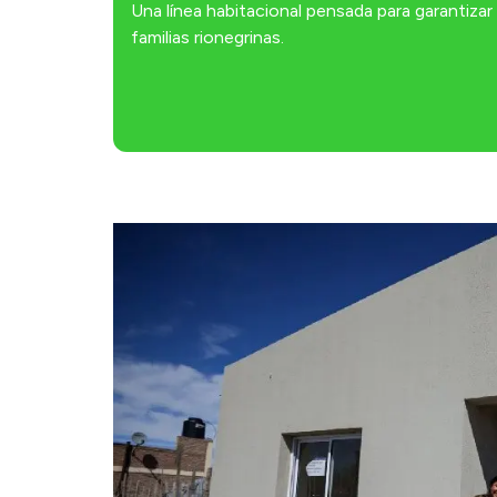
Una línea habitacional pensada para garantiza
familias rionegrinas.