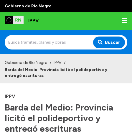
Gobierno de Río Negro
IPPV
Buscar
Inicio
Gobierno de Río Negro
/
IPPV
/
Barda del Medio: Provincia licitó el polideportivo y
Institucional
entregó escrituras
¿Qué es el IPPV?
IPPV
Delegaciones
Barda del Medio: Provincia
Autoridades
licitó el polideportivo y
Normativas
entregó escrituras