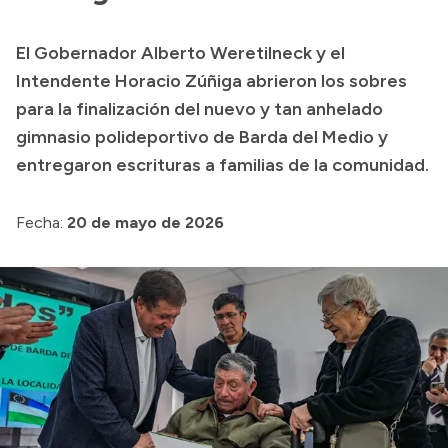
Transparencia
El Gobernador Alberto Weretilneck y el
Presupuesto
Intendente Horacio Zúñiga abrieron los sobres
Boletín Oficial
para la finalización del nuevo y tan anhelado
gimnasio polideportivo de Barda del Medio y
Compras y licitaciones
entregaron escrituras a familias de la comunidad.
Consulta de expedientes
Consulta de pago a proveedores
Fecha:
20 de mayo de 2026
Convocatorias
Intranet
Login