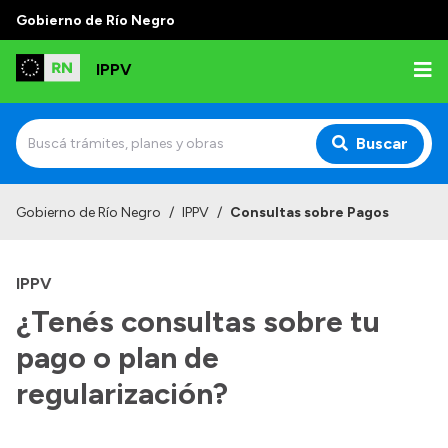
Gobierno de Río Negro
IPPV
Buscar
Inicio
Gobierno de Río Negro
/
IPPV
/
Consultas sobre Pagos
Institucional
IPPV
¿Qué es el IPPV?
¿Tenés consultas sobre tu
Delegaciones
pago o plan de
Autoridades
regularización?
Normativas