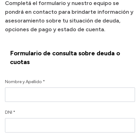
Completá el formulario y nuestro equipo se
Transparencia
pondrá en contacto para brindarte información y
asesoramiento sobre tu situación de deuda,
Presupuesto
opciones de pago y estado de cuenta.
Boletín Oficial
Compras y licitaciones
Formulario de consulta sobre deuda o
Consulta de expedientes
cuotas
Consulta de pago a proveedores
Convocatorias
Nombre y Apellido *
Intranet
Login
DNI *