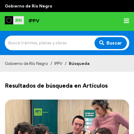
Gobierno de Río Negro
IPPV
Buscar
Inicio
Gobierno de Río Negro
/
IPPV
/
Búsqueda
Institucional
Resultados de búsqueda en Artículos
¿Qué es el IPPV?
Delegaciones
Autoridades
Normativas