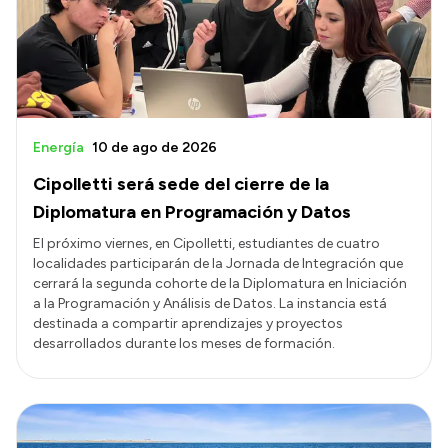
Transparencia
Presupuesto
Boletín Oficial
Compras y licitaciones
Energía
10 de ago de 2026
Consulta de expedientes
Cipolletti será sede del cierre de la
Consulta de pago a proveedores
Diplomatura en Programación y Datos
Convocatorias
El próximo viernes, en Cipolletti, estudiantes de cuatro
localidades participarán de la Jornada de Integración que
Intranet
cerrará la segunda cohorte de la Diplomatura en Iniciación
Login
a la Programación y Análisis de Datos. La instancia está
destinada a compartir aprendizajes y proyectos
desarrollados durante los meses de formación.