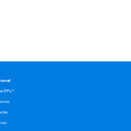
cional
el IPPV?
iones
ades
ivas