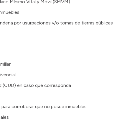
alario Mínimo Vital y Móvil (SMVM)
 inmuebles
ndena por usurpaciones y/o tomas de tierras públicas
iliar
ivencial
ad (CUD) en caso que corresponda
l para corroborar que no posee inmuebles
ales