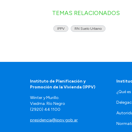
TEMAS RELACIONADOS
IPPV
RN Suelo Urbano
Instituto de Planificación y
Institu
Promoción de la Vivienda (IPPV)
¿Qué es 
Winter y Murillo.
Delegac
Viedma. Río Negro
(2920) 44 1100
Autorid
presidencia@ippv.gob.ar
Normat