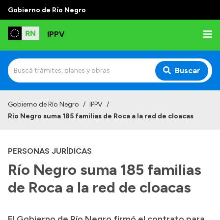
Gobierno de Río Negro
IPPV
Buscar
Inicio
Gobierno de Río Negro
/
IPPV
/
Río Negro suma 185 familias de Roca a la red de cloacas
Institucional
¿Qué es el IPPV?
PERSONAS JURÍDICAS
Delegaciones
Río Negro suma 185 familias
Autoridades
de Roca a la red de cloacas
Normativas
El Gobierno de Río Negro firmó el contrato para