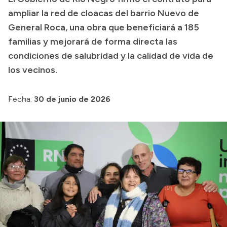
ampliar la red de cloacas del barrio Nuevo de
Transparencia
General Roca, una obra que beneficiará a 185
Presupuesto
familias y mejorará de forma directa las
Boletín Oficial
condiciones de salubridad y la calidad de vida de
los vecinos.
Compras y licitaciones
Consulta de expedientes
Fecha:
30 de junio de 2026
Consulta de pago a proveedores
Convocatorias
Intranet
Login