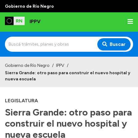
Gobierno de Río Negro
IPPV
Buscar
Inicio
Gobierno de Río Negro
/
IPPV
/
Sierra Grande: otro paso para construir el nuevo hospital y
Institucional
nueva escuela
¿Qué es el IPPV?
LEGISLATURA
Delegaciones
Sierra Grande: otro paso para
Autoridades
construir el nuevo hospital y
Normativas
nueva escuela