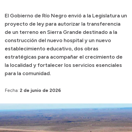
Transparencia
El Gobierno de Río Negro envió a la Legislatura un
Presupuesto
proyecto de ley para autorizar la transferencia
Boletín Oficial
de un terreno en Sierra Grande destinado a la
construcción del nuevo hospital y un nuevo
Compras y licitaciones
establecimiento educativo, dos obras
Consulta de expedientes
estratégicas para acompañar el crecimiento de
Consulta de pago a proveedores
la localidad y fortalecer los servicios esenciales
Convocatorias
para la comunidad.
Intranet
Login
Fecha:
2 de junio de 2026