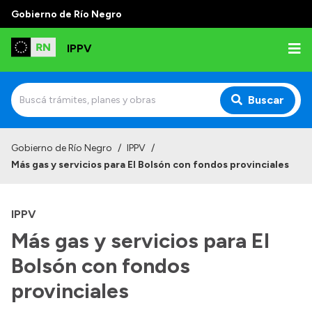
Gobierno de Río Negro
IPPV
Buscar
Inicio
Gobierno de Río Negro
/
IPPV
/
Más gas y servicios para El Bolsón con fondos provinciales
Institucional
¿Qué es el IPPV?
IPPV
Delegaciones
Más gas y servicios para El
Autoridades
Bolsón con fondos
Normativas
provinciales