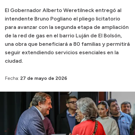
Transparencia
El Gobernador Alberto Weretilneck entregó al
intendente Bruno Pogliano el pliego licitatorio
Presupuesto
para avanzar con la segunda etapa de ampliación
Boletín Oficial
de la red de gas en el barrio Luján de El Bolsón,
Compras y licitaciones
una obra que beneficiará a 80 familias y permitirá
Consulta de expedientes
seguir extendiendo servicios esenciales en la
ciudad.
Consulta de pago a proveedores
Convocatorias
Fecha:
27 de mayo de 2026
Intranet
Login